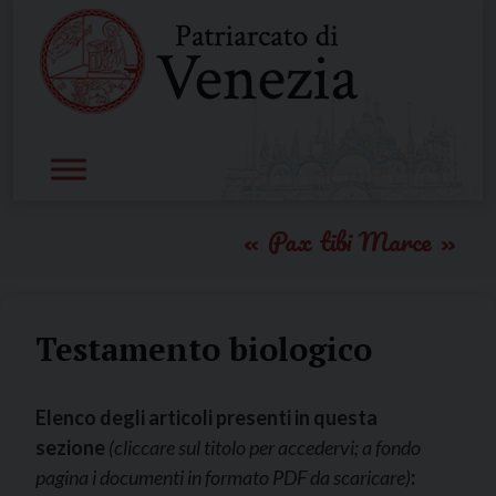
Skip
to
content
Pax tibi Marce
Testamento biologico
Elenco degli articoli presenti in questa
sezione
(cliccare sul titolo per accedervi; a fondo
pagina i documenti in formato PDF da scaricare)
: