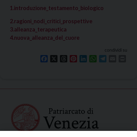
1.introduzione_testamento_biologico
2.ragioni_nodi_critici_prospettive
3.alleanza_terapeutica
4.nuova_alleanza_del_cuore
condividi su
Facebook
X
Threads
Pinterest
LinkedIn
WhatsApp
Telegram
Email
Print