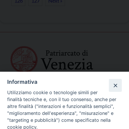
126
127
Next »
Informativa
SEDE PRINCIPALE
Palazzo Patriarcale
Utilizziamo cookie o tecnologie simili per
San Marco, 320/A – 30124 Venezia
finalità tecniche e, con il tuo consenso, anche per
Tel. 041-2702411
altre finalità ("interazioni e funzionalità semplici",
e-mail curia@patriarcatovenezia.it
"miglioramento dell'esperienza", "misurazione" e
Indirizzo PEC: patriarcatovenezia@pec.chiesacattolica.it
"targeting e pubblicità") come specificato nella
cookie policy.