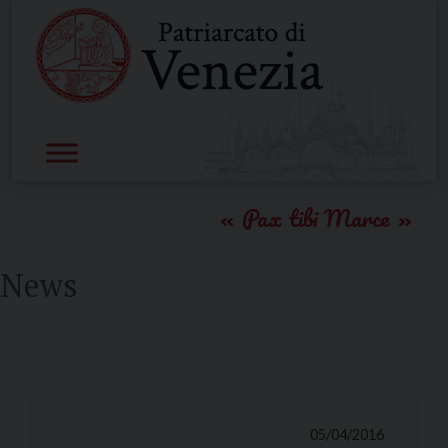
Skip
to
content
Pax tibi Marce
News
05/04/2016