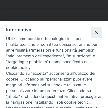
Informativa
Caritas
Veneziana
Utilizziamo cookie o tecnologie simili per
finalità tecniche e, con il tuo consenso, anche per
altre finalità ("interazioni e funzionalità semplici",
"miglioramento dell'esperienza", "misurazione" e
SEDE PRINCIPALE
"targeting e pubblicità") come specificato nella
Palazzo Patriarcale
cookie policy.
San Marco, 320/A – 30124 Venezia
Cliccando su "accetta" acconsenti all'utilizzo dei
Tel. 041-2702411
cookie. Cliccando su "personalizza" puoi avere
e-mail curia@patriarcatovenezia.it
maggiori informazioni sui cookie utilizzati e
ufficiostampa@patriarcatovenezia.it
Indirizzo PEC: patriarcatovenezia@pec.chiesacattolica.it
personalizzare le tue preferenze. Cliccando su
"rifiuta" o chiudendo questa informativa proseguirai
la navigazione installando i soli cookie tecnici.
Copyright©2024 Patriarcato di Venezia
Preferenze Cookie