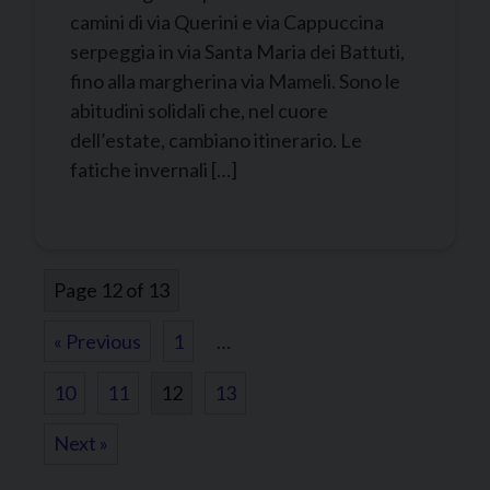
camini di via Querini e via Cappuccina
serpeggia in via Santa Maria dei Battuti,
fino alla margherina via Mameli. Sono le
abitudini solidali che, nel cuore
dell’estate, cambiano itinerario. Le
fatiche invernali […]
Page 12 of 13
« Previous
1
…
10
11
12
13
Next »