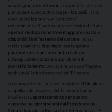
sono in grado di mettere in atto per offrire – a chi
può goderne, secondo la legge – la possibilità di
concludere la pena in un contesto di
reinserimento. Ribadiscono la necessità che
tale
opera di rieducazione trovi maggiore spazio e
disponibilità all’esterno del carcere
; non si
tratta solamente di
un’importante azione
pastorale
ma di
un contributo reale per
un’auspicabile soluzione ai problemi di
sovraffollamento
che continuano ad affliggere
anche molti istituti carcerari del Triveneto.
A tal proposito, in linea con lo spirito del Giubileo, i
cappellani delle carceri del Triveneto hanno
manifestato
apprezzamento per quanto
espresso nei giorni scorsi
dal Presidente del
Senato Ignazio La Russa
che è intervenuto il 15