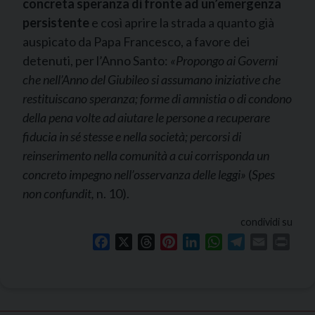
concreta speranza
di fronte ad un’emergenza
persistente
e così aprire la strada a quanto già
auspicato da Papa Francesco, a favore dei
detenuti, per l’Anno Santo:
«Propongo ai Governi
che nell’Anno del Giubileo si assumano iniziative che
restituiscano speranza; forme di amnistia o di condono
della pena volte ad aiutare le persone a recuperare
fiducia in sé stesse e nella società; percorsi di
reinserimento nella comunità a cui corrisponda un
concreto impegno nell’osservanza delle leggi»
(
Spes
non confundit,
n. 10).
condividi su
Facebook
X
Threads
Pinterest
LinkedIn
WhatsApp
Telegram
Email
Print