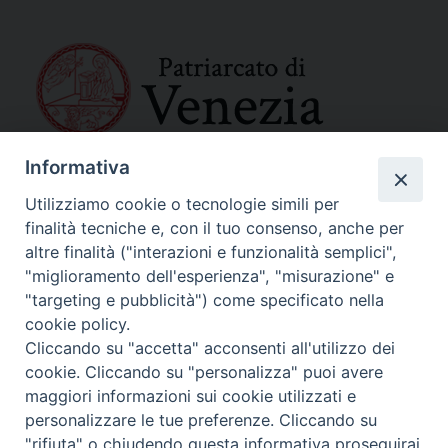
Informativa
SEDE PRINCIPALE
Palazzo Patriarcale
Utilizziamo cookie o tecnologie simili per
San Marco, 320/A – 30124 Venezia
finalità tecniche e, con il tuo consenso, anche per
Tel. 041-2702411
altre finalità ("interazioni e funzionalità semplici",
e-mail curia@patriarcatovenezia.it
"miglioramento dell'esperienza", "misurazione" e
Indirizzo PEC: patriarcatovenezia@pec.chiesacattolica.it
"targeting e pubblicità") come specificato nella
cookie policy.
Cliccando su "accetta" acconsenti all'utilizzo dei
Policy Privacy
cookie. Cliccando su "personalizza" puoi avere
Copyright©2024 Patriarcato di Venezia
maggiori informazioni sui cookie utilizzati e
personalizzare le tue preferenze. Cliccando su
"rifiuta" o chiudendo questa informativa proseguirai