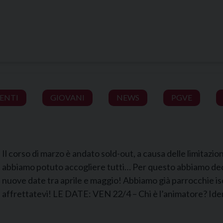
VENTI
GIOVANI
NEWS
PGVE
Il corso di marzo è andato sold-out, a causa delle limitazion
abbiamo potuto accogliere tutti… Per questo abbiamo deciso
nuove date tra aprile e maggio! Abbiamo già parrocchie isc
affrettatevi! LE DATE: VEN 22/4 – Chi è l’animatore? Iden