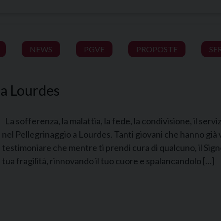
NEWS
PGVE
PROPOSTE
SE
 a Lourdes
La sofferenza, la malattia, la fede, la condivisione, il servi
nel Pellegrinaggio a Lourdes. Tanti giovani che hanno già
testimoniare che mentre ti prendi cura di qualcuno, il Signo
tua fragilità, rinnovando il tuo cuore e spalancandolo […]