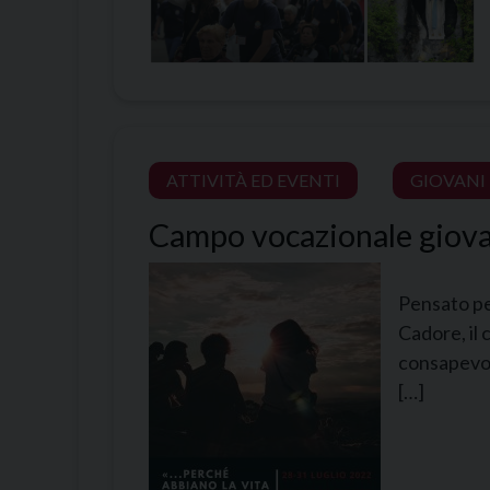
ATTIVITÀ ED EVENTI
GIOVANI
Campo vocazionale giovan
Pensato per
Cadore, il 
consapevole
[…]