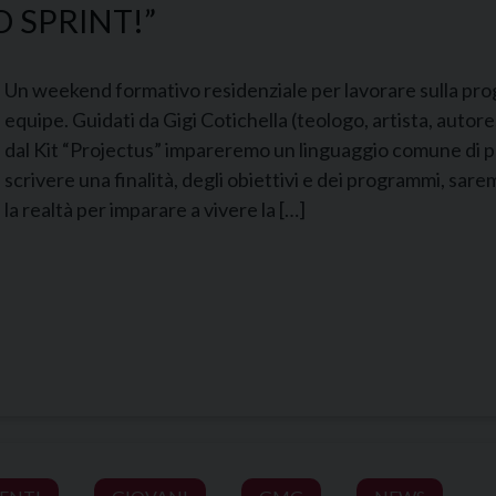
O SPRINT!”
Un weekend formativo residenziale per lavorare sulla prog
equipe. Guidati da Gigi Cotichella (teologo, artista, autor
dal Kit “Projectus” impareremo un linguaggio comune di 
scrivere una finalità, degli obiettivi e dei programmi, sarem
la realtà per imparare a vivere la […]