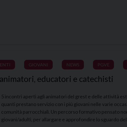
VENTI
GIOVANI
NEWS
PGVE
animatori, educatori e catechisti
5 incontri aperti agli animatori del grest e delle attività est
quanti prestano servizio con i più giovani nelle varie occas
comunità parrocchiali. Un percorso formativo pensato non 
giovani/adulti, per allargare e approfondire lo sguardo del 