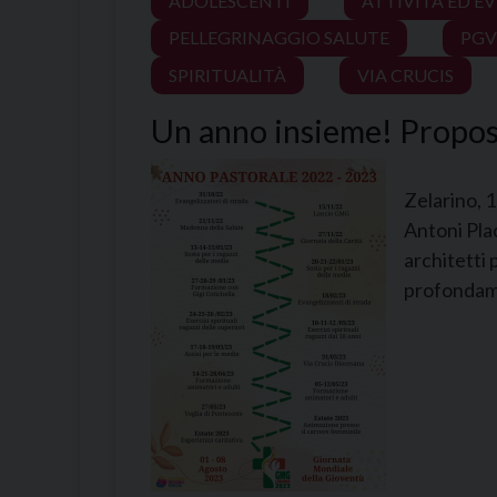
ADOLESCENTI
ATTIVITÀ ED E
PELLEGRINAGGIO SALUTE
PGV
SPIRITUALITÀ
VIA CRUCIS
Un anno insieme! Propo
Zelarino, 
Antoni Pla
architetti 
profondame