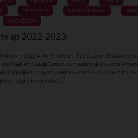
VENTI
GIOVANI
GMG
NEWS
E
PROPOSTE
RAGAZZI MEDIE
SERV
VOCAZIONI
ste ap 2022-2023
13 ottobre 2022 A chi desidera… Il 25 giugno 1852 nasceva 
cid et Guillem Gaudí Cornet, conosciuto ai più come Antoni
più originali ed innovatori del Novecento. Gaudí è stato per
nte religioso e devoto, […]