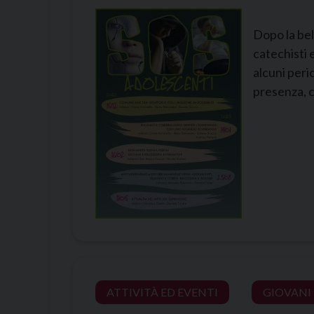
Dopo la bel
catechisti 
alcuni peric
presenza, c
ATTIVITÀ ED EVENTI
GIOVANI