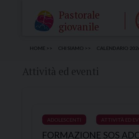
Skip
Pastorale
to
content
giovanile
HOME >>
CHI SIAMO >>
CALENDARIO 202
Attività ed eventi
ADOLESCENTI
ATTIVITÀ ED E
FORMAZIONE SOS ADO