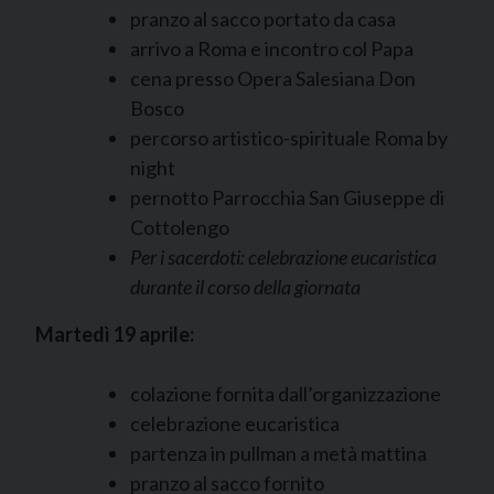
pranzo al sacco portato da casa
arrivo a Roma e incontro col Papa
cena presso Opera Salesiana Don
Bosco
percorso artistico-spirituale Roma by
night
pernotto Parrocchia San Giuseppe di
Cottolengo
Per i sacerdoti: celebrazione eucaristica
durante il corso della giornata
Martedì 19 aprile:
colazione fornita dall’organizzazione
celebrazione eucaristica
partenza in pullman a metà mattina
pranzo al sacco fornito