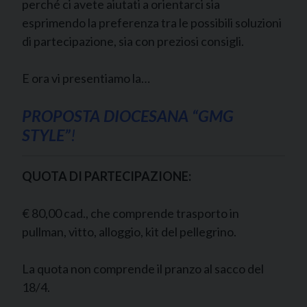
perché ci avete aiutati a orientarci sia
esprimendo la preferenza tra le possibili soluzioni
di partecipazione, sia con preziosi consigli.
E ora vi presentiamo la…
PROPOSTA DIOCESANA “GMG
STYLE”
!
QUOTA DI PARTECIPAZIONE:
€ 80,00 cad., che comprende trasporto in
pullman, vitto, alloggio, kit del pellegrino.
La quota non comprende il pranzo al sacco del
18/4.