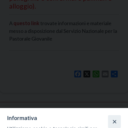
alloggio).
A
questo link
trovate informazioni e materiale
messo a disposizione dal Servizio Nazionale per la
Pastorale Giovanile
Facebook
X
WhatsApp
Email
Shar
Informativa
Pastorale
giovanile