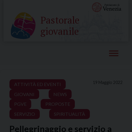
Skip
to
Pastorale
content
giovanile
19 Maggio 2022
ATTIVITÀ ED EVENTI
GIOVANI
NEWS
PGVE
PROPOSTE
SERVIZIO
SPIRITUALITÀ
Pellegrinaggio e servizio a