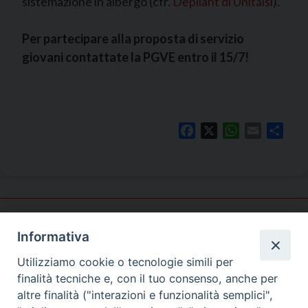
sistemazione in albergo (cfr.
Depliant di Unitalsi
).
Per partecipare alla proposta di servizio
giovani contattate la PGVE entro il 15/7!
Facebook
X
WhatsApp
Email
Shar
Informativa
Pastorale
giovanile
Utilizziamo cookie o tecnologie simili per
finalità tecniche e, con il tuo consenso, anche per
altre finalità ("interazioni e funzionalità semplici",