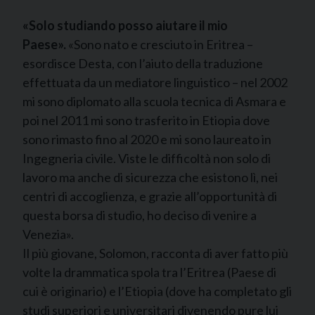
«Solo studiando posso aiutare il mio
Paese».
«Sono nato e cresciuto in Eritrea –
esordisce Desta, con l’aiuto della traduzione
effettuata da un mediatore linguistico – nel 2002
mi sono diplomato alla scuola tecnica di Asmara e
poi nel 2011 mi sono trasferito in Etiopia dove
sono rimasto fino al 2020 e mi sono laureato in
Ingegneria civile. Viste le difficoltà non solo di
lavoro ma anche di sicurezza che esistono lì, nei
centri di accoglienza, e grazie all’opportunità di
questa borsa di studio, ho deciso di venire a
Venezia».
Il più giovane, Solomon, racconta di aver fatto più
volte la drammatica spola tra l’Eritrea (Paese di
cui è originario) e l’Etiopia (dove ha completato gli
studi superiori e universitari divenendo pure lui