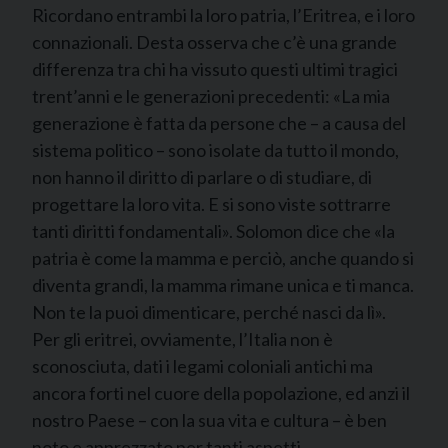
Ricordano entrambi la loro patria, l’Eritrea, e i loro
connazionali. Desta osserva che c’è una grande
differenza tra chi ha vissuto questi ultimi tragici
trent’anni e le generazioni precedenti: «La mia
generazione è fatta da persone che – a causa del
sistema politico – sono isolate da tutto il mondo,
non hanno il diritto di parlare o di studiare, di
progettare la loro vita. E si sono viste sottrarre
tanti diritti fondamentali». Solomon dice che «la
patria è come la mamma e perciò, anche quando si
diventa grandi, la mamma rimane unica e ti manca.
Non te la puoi dimenticare, perché nasci da lì».
Per gli eritrei, ovviamente, l’Italia non è
sconosciuta, dati i legami coloniali antichi ma
ancora forti nel cuore della popolazione, ed anzi il
nostro Paese – con la sua vita e cultura – è ben
noto e apprezzato per tanti aspetti.