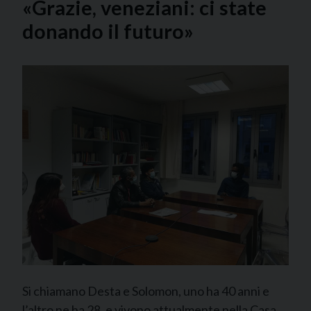
«Grazie, veneziani: ci state
donando il futuro»
Si chiamano Desta e Solomon, uno ha 40 anni e
l’altro ne ha 28, e vivono attualmente nella Casa