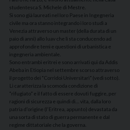
studentesca S. Michele di Mestre.
Si sono già laureati nel loro Paese in Ingegneria
civile ma ora stanno integrando i loro studi a
Venezia attraverso un master (della durata di un
paio di anni) allo Iuav che li sta conducendo ad
approfondire temi e questioni di urbanistica e
ingegneria ambientale.
Sono entrambi eritrei e sono arrivati qui da Addis
Abeba in Etiopia nel settembre scorso attraverso
il progetto dei “Corridoi Universitari” (vedi sotto).
Li caratterizza la scomoda condizione di
“rifugiato” e il fatto di essere dovuti fuggire, per
ragioni di sicurezza e quindi di… vita, dalla loro
patria d’origine (l’Eritrea, appunto) devastata da
una sorta di stato di guerra permanente e dal
regime dittatoriale che la governa.