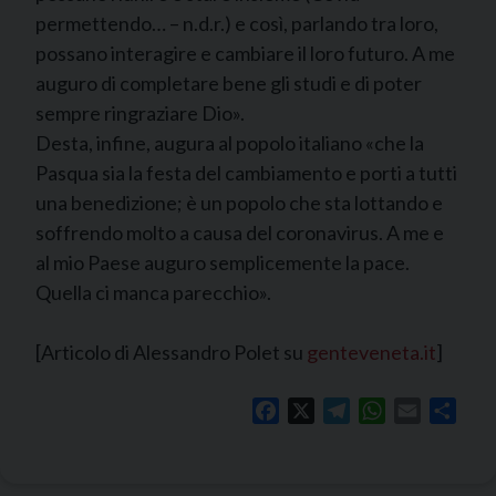
permettendo… – n.d.r.) e così, parlando tra loro,
possano interagire e cambiare il loro futuro. A me
auguro di completare bene gli studi e di poter
sempre ringraziare Dio».
Desta, infine, augura al popolo italiano «che la
Pasqua sia la festa del cambiamento e porti a tutti
una benedizione; è un popolo che sta lottando e
soffrendo molto a causa del coronavirus. A me e
al mio Paese auguro semplicemente la pace.
Quella ci manca parecchio».
[Articolo di Alessandro Polet su
genteveneta.it
]
Facebook
X
Telegram
WhatsApp
Email
Shar