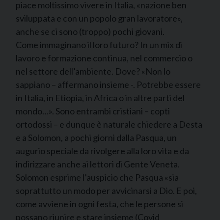
piace moltissimo vivere in Italia, «nazione ben
sviluppata e con un popolo gran lavoratore»,
anche se ci sono (troppo) pochi giovani.
Come immaginano il loro futuro? In un mix di
lavoro e formazione continua, nel commercio o
nel settore dell’ambiente. Dove? «Non lo
sappiano – affermano insieme -. Potrebbe essere
in Italia, in Etiopia, in Africa o in altre parti del
mondo…». Sono entrambi cristiani – copti
ortodossi – e dunque è naturale chiedere a Desta
e a Solomon, a pochi giorni dalla Pasqua, un
augurio speciale da rivolgere alla loro vita e da
indirizzare anche ai lettori di Gente Veneta.
Solomon esprime l’auspicio che Pasqua «sia
soprattutto un modo per avvicinarsi a Dio. E poi,
come avviene in ogni festa, che le persone si
possano riunire e stare insieme (Covid