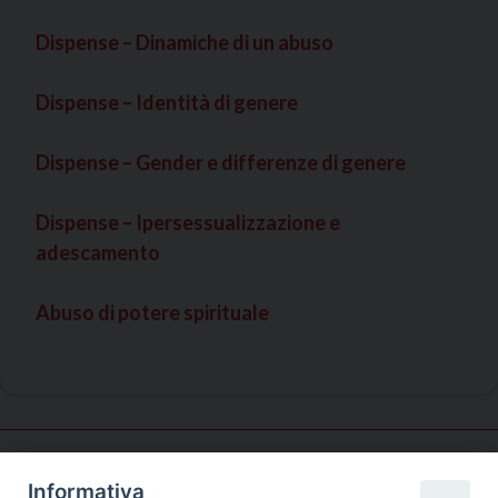
Dispense – Dinamiche di un abuso
Dispense – Identità di genere
Dispense – Gender e differenze di genere
Dispense – Ipersessualizzazione e
adescamento
Abuso di potere spirituale
Informativa
Servizio tutela