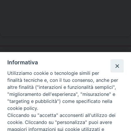
Informativa
Pastorale
universitaria
Utilizziamo cookie o tecnologie simili per
finalità tecniche e, con il tuo consenso, anche per
altre finalità ("interazioni e funzionalità semplici",
"miglioramento dell'esperienza", "misurazione" e
SEDE PRINCIPALE
"targeting e pubblicità") come specificato nella
Palazzo Patriarcale
cookie policy.
San Marco, 320/A – 30124 Venezia
Cliccando su "accetta" acconsenti all'utilizzo dei
Tel. 041-2702411
cookie. Cliccando su "personalizza" puoi avere
e-mail curia@patriarcatovenezia.it
maggiori informazioni sui cookie utilizzati e
ufficiostampa@patriarcatovenezia.it