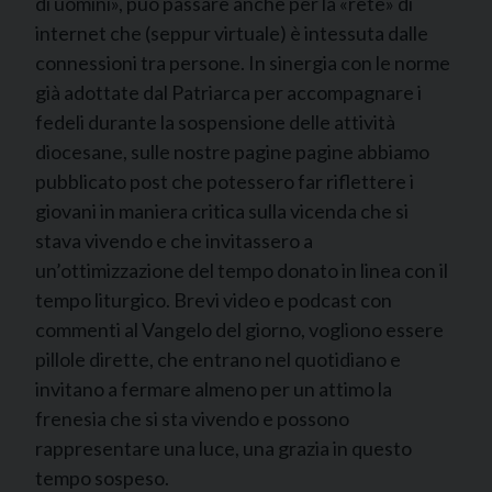
di uomini», può passare anche per la «rete» di
internet che (seppur virtuale) è intessuta dalle
connessioni tra persone. In sinergia con le norme
già adottate dal Patriarca per accompagnare i
fedeli durante la sospensione delle attività
diocesane, sulle nostre pagine pagine abbiamo
pubblicato post che potessero far riflettere i
giovani in maniera critica sulla vicenda che si
stava vivendo e che invitassero a
un’ottimizzazione del tempo donato in linea con il
tempo liturgico. Brevi video e podcast con
commenti al Vangelo del giorno, vogliono essere
pillole dirette, che entrano nel quotidiano e
invitano a fermare almeno per un attimo la
frenesia che si sta vivendo e possono
rappresentare una luce, una grazia in questo
tempo sospeso.