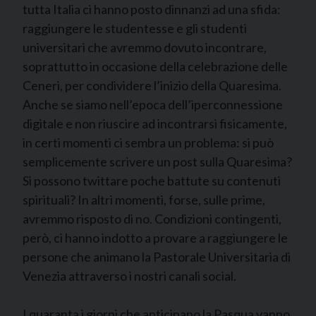
tutta Italia ci hanno posto dinnanzi ad una sfida:
raggiungere le studentesse e gli studenti
universitari che avremmo dovuto incontrare,
soprattutto in occasione della celebrazione delle
Ceneri, per condividere l’inizio della Quaresima.
Anche se siamo nell’epoca dell’iperconnessione
digitale e non riuscire ad incontrarsi fisicamente,
in certi momenti ci sembra un problema: si può
semplicemente scrivere un post sulla Quaresima?
Si possono twittare poche battute su contenuti
spirituali? In altri momenti, forse, sulle prime,
avremmo risposto di no. Condizioni contingenti,
però, ci hanno indotto a provare a raggiungere le
persone che animano la Pastorale Universitaria di
Venezia attraverso i nostri canali social.
I quaranta i giorni che anticipano la Pasqua vanno