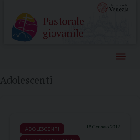
Skip
to
Pastorale
content
giovanile
Adolescenti
18 Gennaio 2017
ADOLESCENTI