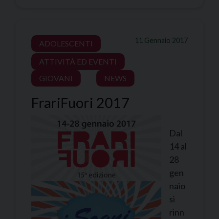
11 Gennaio 2017
ADOLESCENTI
ATTIVITÀ ED EVENTI
GIOVANI
NEWS
FrariFuori 2017
Dal
14 al
28
gen
naio
si
rinn