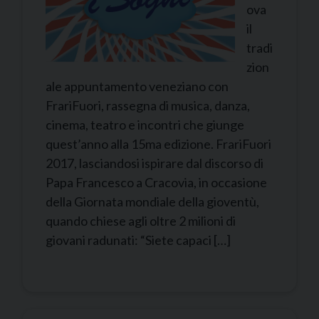
ova
il
tradi
zion
ale appuntamento veneziano con
FrariFuori, rassegna di musica, danza,
cinema, teatro e incontri che giunge
quest’anno alla 15ma edizione. FrariFuori
2017, lasciandosi ispirare dal discorso di
Papa Francesco a Cracovia, in occasione
della Giornata mondiale della gioventù,
quando chiese agli oltre 2 milioni di
giovani radunati: “Siete capaci […]