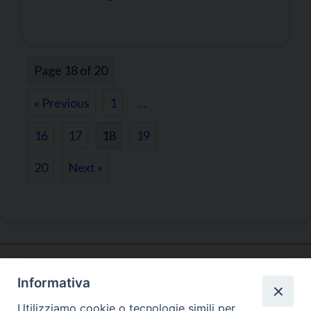
Page 18 of 20
« Previous
1
…
16
17
18
19
20
Next »
Informativa
Pastorale
giovanile
Utilizziamo cookie o tecnologie simili per