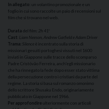
In allegato
: un volantino promozionale e un
foglio in cui sono raccolte un paio di recensioni sul
film che si trovano nel web.
Durata
del film:
2h 41′
Cast
:
Liam Neeson, Andrew Garfield e Adam Driver
Trama:
Silence
è incentrato sulla storia di
missionari gesuiti portoghesi vissuti nel 1600
inviati in Giappone sulle tracce dello scomparso
Padre Cristóvão Ferreira, anch’egli missionario
che ha rinnegato la fede dopo esser stato vittima
della persecuzione contro i cristiani da parte del
regime. La storia si basa sul romanzo omonimo
dello scrittore Shusaku Endo, originariamente
pubblicato in Giappone nel 1966.
Per approfondire
ulteriormente con articoli