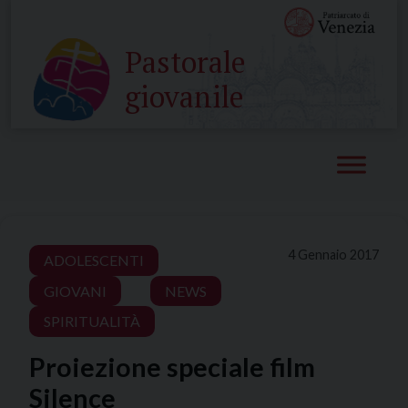
Skip
to
Pastorale
content
giovanile
4 Gennaio 2017
ADOLESCENTI
GIOVANI
NEWS
SPIRITUALITÀ
Proiezione speciale film
Silence