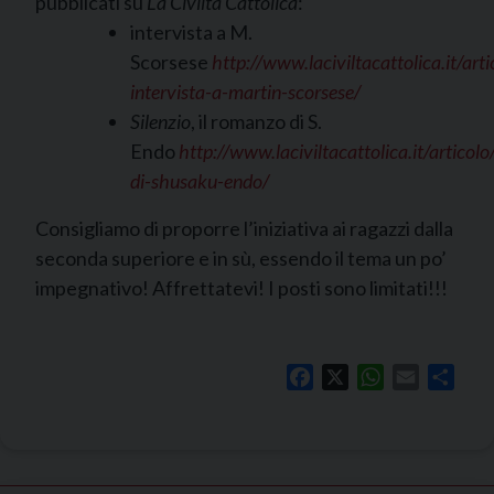
pubblicati su
La Civiltà Cattolica
:
intervista a M.
Scorsese
http://www.laciviltacattolica.it/arti
intervista-a-martin-scorsese/
Silenzio
, il romanzo di S.
Endo
http://www.laciviltacattolica.it/articolo/
di-shusaku-endo/
Consigliamo di proporre l’iniziativa ai ragazzi dalla
seconda superiore e in sù, essendo il tema un po’
impegnativo! Affrettatevi! I posti sono limitati!!!
Facebook
X
WhatsApp
Email
Shar