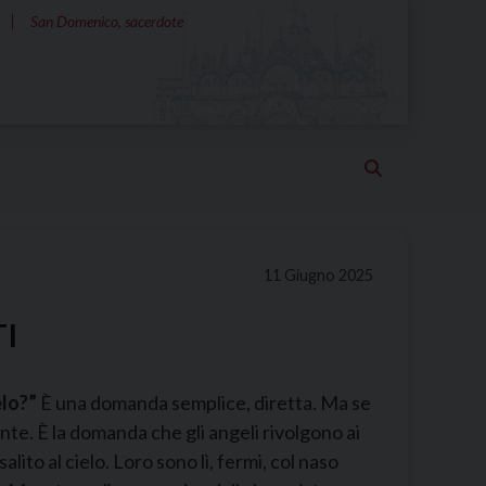
San Domenico, sacerdote
11 Giugno 2025
TI
elo?
”
È una domanda semplice, diretta. Ma se
e. È la domanda che gli angeli rivolgono ai
lito al cielo. Loro sono lì, fermi, col naso