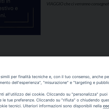
VIAGGIO che ci verranno consegnate
imili per finalità tecniche e, con il tuo consenso, anche per 
amento dell'esperienza", "misurazione" e "targeting e pubbli
SEDE PRINCI
le giovanile
Palazzo Patria
San Marco, 32
i all'utilizzo dei cookie. Cliccando su "personalizza" puoi
Tel. 041-2702
re le tue preferenze. Cliccando su "rifiuta" o chiudendo que
e-mail curia@p
okie tecnici. Ulteriori informazioni sono disponibili nella
coo
ufficiostampa