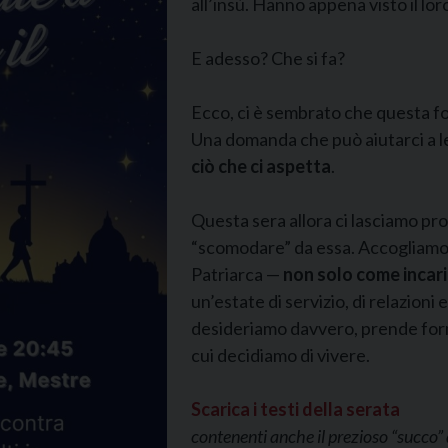
all’insù. Hanno appena visto il lor
E adesso? Che si fa?
Ecco, ci è sembrato che questa f
Una domanda che può aiutarci a 
ciò che ci aspetta
.
Questa sera allora ci lasciamo p
“scomodare” da essa. Accogliamo 
Patriarca —
non solo come incari
un’estate di servizio, di relazioni 
desideriamo davvero, prende form
cui decidiamo di vivere.
Scarica i testi della serata
contenenti anche il prezioso “succ