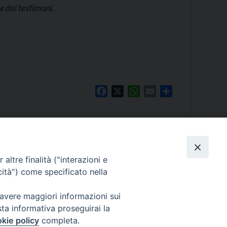
 dai testimoni.
Facebook
X
WhatsApp
Email
Share
altre finalità ("interazioni e
cità") come specificato nella
PALE
rcale
0/A – 30124 Venezia
 avere maggiori informazioni sui
411
sta informativa proseguirai la
atriarcatovenezia.it
kie policy
completa.
@patriarcatovenezia.it