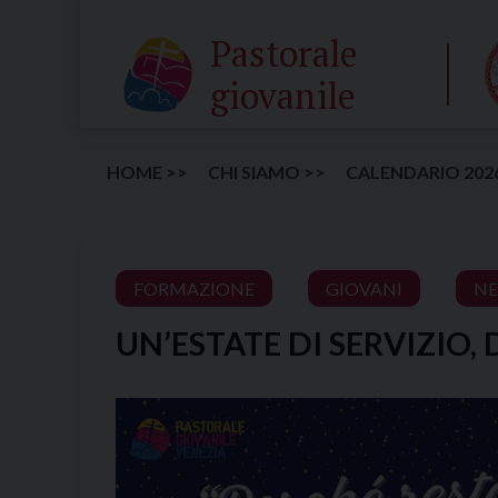
Skip
Pastorale
to
content
giovanile
HOME >>
CHI SIAMO >>
CALENDARIO 202
FORMAZIONE
GIOVANI
N
UN’ESTATE DI SERVIZIO, 