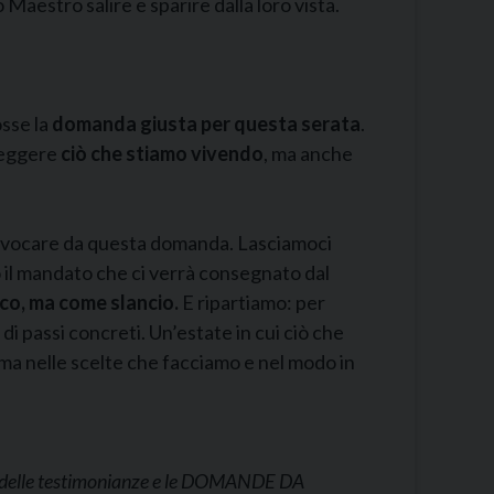
o Maestro salire e sparire dalla loro vista.
osse la
domanda giusta per questa serata
.
leggere
ciò che stiamo vivendo
, ma anche
rovocare da questa domanda. Lasciamoci
il mandato che ci verrà consegnato dal
co, ma come slancio.
E ripartiamo: per
e di passi concreti. Un’estate in cui ciò che
a nelle scelte che facciamo e nel modo in
o” delle testimonianze e le DOMANDE DA