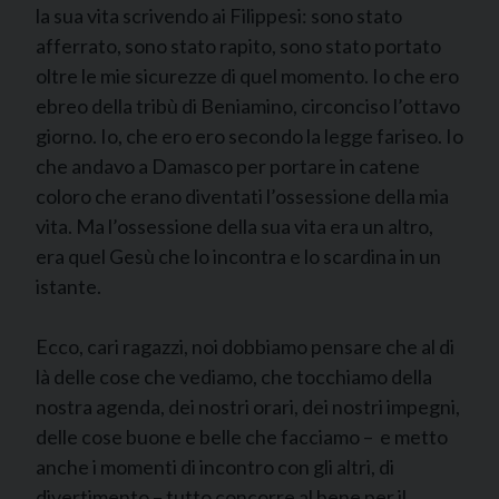
la sua vita scrivendo ai Filippesi: sono stato
afferrato, sono stato rapito, sono stato portato
oltre le mie sicurezze di quel momento. Io che ero
ebreo della tribù di Beniamino, circonciso l’ottavo
giorno. Io, che ero ero secondo la legge fariseo. Io
che andavo a Damasco per portare in catene
coloro che erano diventati l’ossessione della mia
vita. Ma l’ossessione della sua vita era un altro,
era quel Gesù che lo incontra e lo scardina in un
istante.
Ecco, cari ragazzi, noi dobbiamo pensare che al di
là delle cose che vediamo, che tocchiamo della
nostra agenda, dei nostri orari, dei nostri impegni,
delle cose buone e belle che facciamo – e metto
anche i momenti di incontro con gli altri, di
divertimento – tutto concorre al bene per il