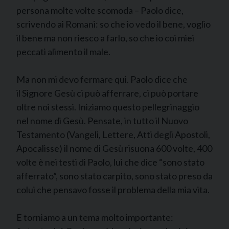
persona molte volte scomoda – Paolo dice,
scrivendo ai Romani: so che io vedo il bene, voglio
il bene ma non riesco a farlo, so che io coi miei
peccati alimento il male.
Ma non mi devo fermare qui. Paolo dice che
il Signore Gesù ci può afferrare, ci può portare
oltre noi stessi. Iniziamo questo pellegrinaggio
nel nome di Gesù. Pensate, in tutto il Nuovo
Testamento (Vangeli, Lettere, Atti degli Apostoli,
Apocalisse) il nome di Gesù risuona 600 volte, 400
volte è nei testi di Paolo, lui che dice “sono stato
afferrato”, sono stato carpito, sono stato preso da
colui che pensavo fosse il problema della mia vita.
E torniamo a un tema molto importante: