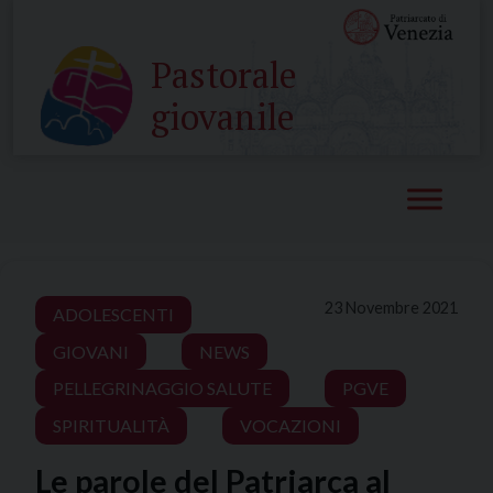
Skip
to
Pastorale
content
giovanile
23 Novembre 2021
ADOLESCENTI
GIOVANI
NEWS
PELLEGRINAGGIO SALUTE
PGVE
SPIRITUALITÀ
VOCAZIONI
Le parole del Patriarca al