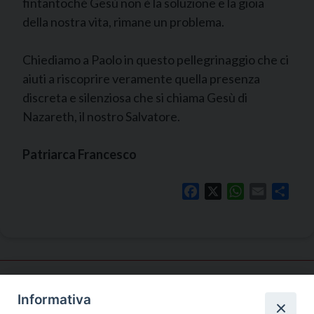
fintantoché Gesù non è la soluzione e la gioia
della nostra vita, rimane un problema.
Chiediamo a Paolo in questo pellegrinaggio che ci
aiuti a riscoprire veramente quella presenza
discreta e silenziosa che si chiama Gesù di
Nazareth, il nostro Salvatore.
Patriarca Francesco
Facebook
X
WhatsApp
Email
Shar
Informativa
Pastorale