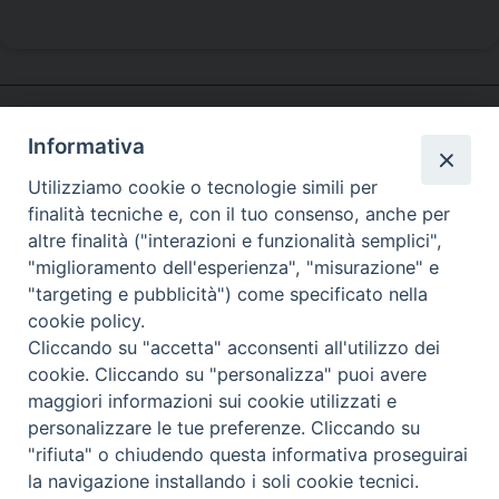
Informativa
Pastorale
giovanile
Utilizziamo cookie o tecnologie simili per
finalità tecniche e, con il tuo consenso, anche per
altre finalità ("interazioni e funzionalità semplici",
"miglioramento dell'esperienza", "misurazione" e
SEDE PRINCIPALE
"targeting e pubblicità") come specificato nella
Palazzo Patriarcale
cookie policy.
San Marco, 320/A – 30124 Venezia
Cliccando su "accetta" acconsenti all'utilizzo dei
Tel. 041-2702411
cookie. Cliccando su "personalizza" puoi avere
e-mail curia@patriarcatovenezia.it
maggiori informazioni sui cookie utilizzati e
ufficiostampa@patriarcatovenezia.it
Indirizzo PEC: patriarcatovenezia@pec.chiesacattolica.it
personalizzare le tue preferenze. Cliccando su
"rifiuta" o chiudendo questa informativa proseguirai
la navigazione installando i soli cookie tecnici.
Copyright©2024 Patriarcato di Venezia