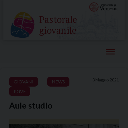
Skip
to
Pastorale
content
giovanile
3 Maggio 2021
GIOVANI
NEWS
PGVE
Aule studio