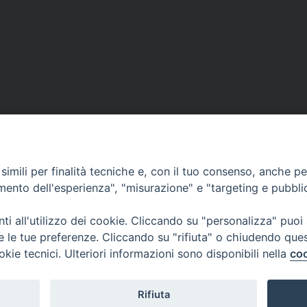
imili per finalità tecniche e, con il tuo consenso, anche per 
amento dell'esperienza", "misurazione" e "targeting e pubbli
SEDE PRINCI
le giovanile
Palazzo Patria
San Marco, 32
i all'utilizzo dei cookie. Cliccando su "personalizza" puoi
Tel. 041-2702
re le tue preferenze. Cliccando su "rifiuta" o chiudendo que
e-mail curia@p
okie tecnici. Ulteriori informazioni sono disponibili nella
coo
ufficiostampa
Indirizzo PEC:
Rifiuta