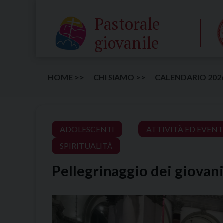
Skip
Pastorale
to
content
giovanile
HOME >>
CHI SIAMO >>
CALENDARIO 202
ADOLESCENTI
ATTIVITÀ ED EVENT
SPIRITUALITÀ
Pellegrinaggio dei giovan