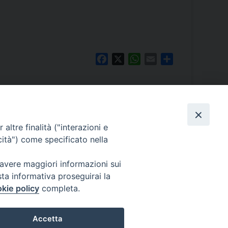
Facebook
X
WhatsApp
Email
Share
altre finalità ("interazioni e
cità") come specificato nella
PALE
rcale
0/A – 30124 Venezia
 avere maggiori informazioni sui
411
sta informativa proseguirai la
atriarcatovenezia.it
kie policy
completa.
@patriarcatovenezia.it
 patriarcatovenezia@pec.chiesacattolica.it
Accetta