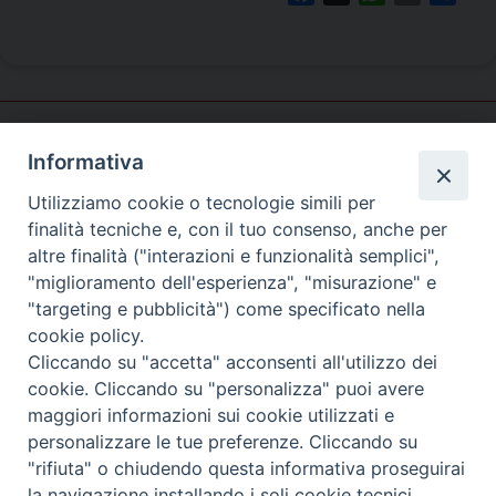
Informativa
Pastorale
giovanile
Utilizziamo cookie o tecnologie simili per
finalità tecniche e, con il tuo consenso, anche per
altre finalità ("interazioni e funzionalità semplici",
"miglioramento dell'esperienza", "misurazione" e
SEDE PRINCIPALE
"targeting e pubblicità") come specificato nella
Palazzo Patriarcale
cookie policy.
San Marco, 320/A – 30124 Venezia
Cliccando su "accetta" acconsenti all'utilizzo dei
Tel. 041-2702411
cookie. Cliccando su "personalizza" puoi avere
e-mail curia@patriarcatovenezia.it
maggiori informazioni sui cookie utilizzati e
ufficiostampa@patriarcatovenezia.it
Indirizzo PEC: patriarcatovenezia@pec.chiesacattolica.it
personalizzare le tue preferenze. Cliccando su
"rifiuta" o chiudendo questa informativa proseguirai
la navigazione installando i soli cookie tecnici.