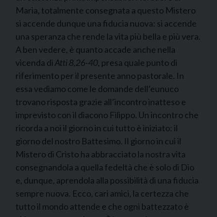
Maria, totalmente consegnata a questo Mistero
si accende dunque una fiducia nuova: si accende
una speranza che rende la vita più bella e più vera.
A ben vedere, è quanto accade anche nella
vicenda di
Atti 8,26-40
, presa quale punto di
riferimento per il presente anno pastorale. In
essa vediamo come le domande dell’eunuco
trovano risposta grazie all’incontro inatteso e
imprevisto con il diacono Filippo. Un incontro che
ricorda a noi il giorno in cui tutto è iniziato: il
giorno del nostro Battesimo. Il giorno in cui il
Mistero di Cristo ha abbracciato la nostra vita
consegnandola a quella fedeltà che è solo di Dio
e, dunque, aprendola alla possibilità di una fiducia
sempre nuova. Ecco, cari amici, la certezza che
tutto il mondo attende e che ogni battezzato è