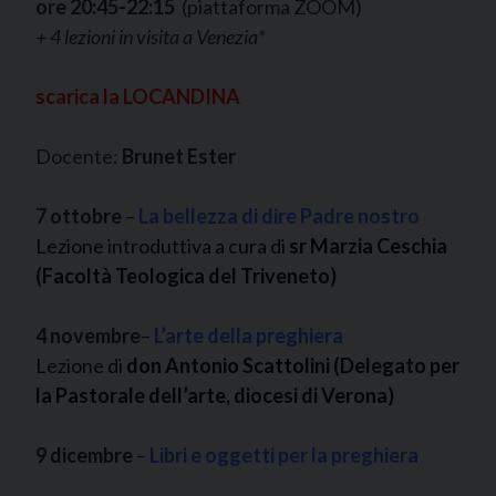
ore 20:45-22:15
(piattaforma ZOOM)
+ 4 lezioni in visita a Venezia*
scarica la LOCANDINA
Docente:
Brunet
Ester
7 ottobre
–
La bellezza di dire Padre nostro
Lezione introduttiva a cura di
s
r Marzia Ceschia
(Facoltà Teologica del Triveneto)
4 novembre
–
L’arte della preghiera
Lezione di
don Antonio Scattolini (Delegato per
la Pastorale dell’arte, diocesi di Verona)
9 dicembre
–
Libri e oggetti per la preghiera