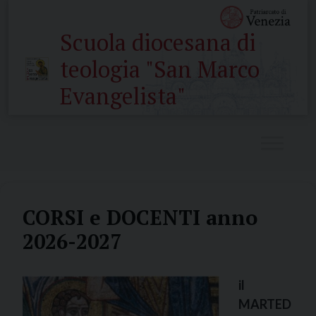
Skip
to
Scuola diocesana di
content
teologia "San Marco
Evangelista"
CORSI e DOCENTI anno
2026-2027
il
MARTED