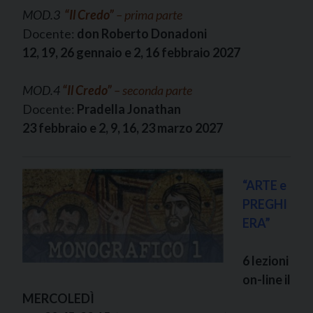
MOD.3
“Il Credo
”
– prima parte
Docente:
don Roberto Donadoni
12, 19, 26 gennaio e 2, 16 febbraio 2027
MOD.4
“Il Credo
”
– seconda parte
Docente:
Pradella Jonathan
23 febbraio e 2, 9, 16, 23 marzo 2027
“ARTE e
PREGHI
ERA”
6 lezioni
on-line il
MERCOLEDÌ