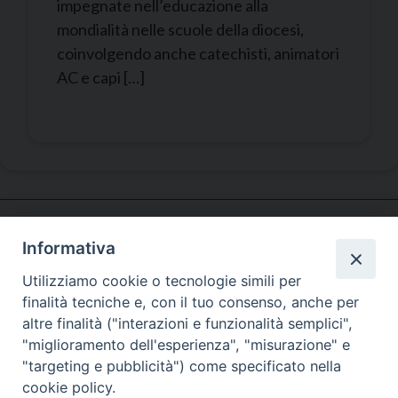
impegnate nell’educazione alla
mondialità nelle scuole della diocesi,
coinvolgendo anche catechisti, animatori
AC e capi […]
Informativa
Pastorale
giovanile
Utilizziamo cookie o tecnologie simili per
finalità tecniche e, con il tuo consenso, anche per
altre finalità ("interazioni e funzionalità semplici",
"miglioramento dell'esperienza", "misurazione" e
SEDE PRINCIPALE
"targeting e pubblicità") come specificato nella
Palazzo Patriarcale
cookie policy.
San Marco, 320/A – 30124 Venezia