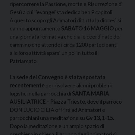
ripercorrere la Passione, morte e Risurrezione di
Gesù a cui l’evangelista dedica ben 9 capitoli.
A questo scopo gli Animatori di tutta la diocesi si
danno appuntamento
SABATO 16 MAGGIO
per
una giornata formativa che dia le coordinate del
cammino che attende i circa 1200 partecipanti
alle loro attività sparsi un po’ in tutto il
Patriarcato.
La sede del Convegno è stata spostata
recentemente
per risolvere alcuni problemi
logistici nella parrocchia di
SANTA MARIA
AUSILIATRICE – Piazza Trieste
, dove il parroco
DON LUCIO CILIA offrirà ad Animatori e
parrocchiani una meditazione su
Gv 13, 1-15.
Dopo la meditazione e un ampio spazio di
preghiera in chiesa, il gruppo degli animatori si