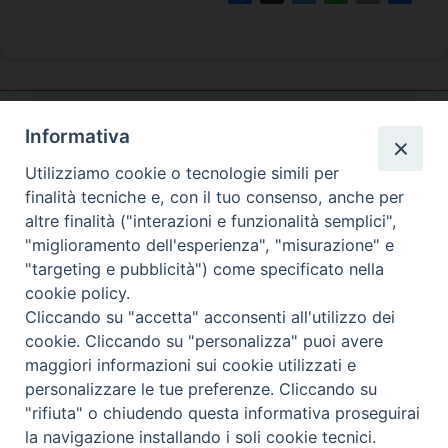
Informativa
Ufficio
Evangelizzazione
Utilizziamo cookie o tecnologie simili per
e Catechesi
finalità tecniche e, con il tuo consenso, anche per
altre finalità ("interazioni e funzionalità semplici",
"miglioramento dell'esperienza", "misurazione" e
SEDE PRINCIPALE
"targeting e pubblicità") come specificato nella
Palazzo Patriarcale
cookie policy.
San Marco, 320/A – 30124 Venezia
Cliccando su "accetta" acconsenti all'utilizzo dei
Tel. 041-2702411
cookie. Cliccando su "personalizza" puoi avere
e-mail curia@patriarcatovenezia.it
ufficiostampa@patriarcatovenezia.it
maggiori informazioni sui cookie utilizzati e
Indirizzo PEC: patriarcatovenezia@pec.chiesacattolica.it
personalizzare le tue preferenze. Cliccando su
"rifiuta" o chiudendo questa informativa proseguirai
la navigazione installando i soli cookie tecnici.
Copyright©2024 Patriarcato di Venezia