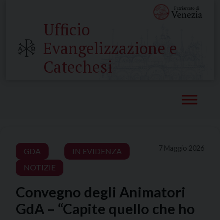
Skip
to
Ufficio
content
Evangelizzazione e
Catechesi
7 Maggio 2026
GDA
IN EVIDENZA
NOTIZIE
Convegno degli Animatori
GdA – “Capite quello che ho