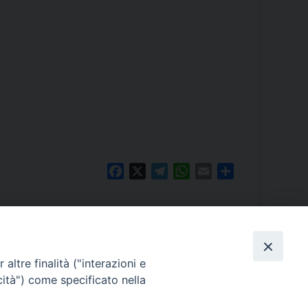
Facebook
X
Telegram
WhatsApp
Email
Share
altre finalità ("interazioni e
cità") come specificato nella
PALE
rcale