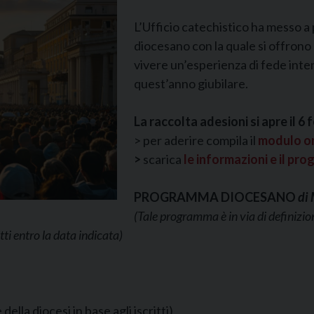
L’Ufficio catechistico ha messo a
diocesano con la quale si offrono 
vivere un’esperienza di fede intens
quest’anno giubilare.
La raccolta adesioni si apre il 6 
> per aderire compila il
modulo on
>
scarica
le informazioni e il p
PROGRAMMA DIOCESANO
di
(Tale programma è in via di definizi
ti entro la data indicata)
ella diocesi in base agli iscritti)