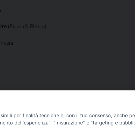
o
dre
(Piazza S. Pietro)
enezia
imili per finalità tecniche e, con il tuo consenso, anche per 
 Evangelizzazione e
amento dell'esperienza", "misurazione" e "targeting e pubbli
SEDE PRINCI
Palazzo Patria
esi