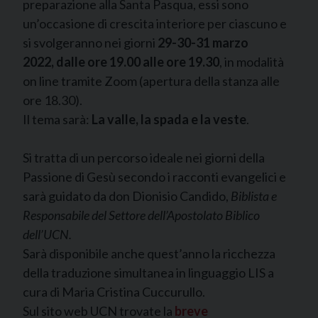
preparazione alla Santa Pasqua, essi sono
un’occasione di crescita interiore per ciascuno e
si svolgeranno nei giorni
29-30-31 marzo
2022, dalle ore 19.00 alle ore 19.30
, in modalità
on line tramite Zoom (apertura della stanza alle
ore 18.30).
Il tema sarà:
La valle, la spada e la veste
.
Si tratta di un percorso ideale nei giorni della
Passione di Gesù secondo i racconti evangelici e
sarà guidato da don Dionisio Candido,
Biblista e
Responsabile del Settore dell’Apostolato Biblico
dell’UCN.
Sarà disponibile anche quest’anno la ricchezza
della traduzione simultanea in linguaggio LIS a
cura di Maria Cristina Cuccurullo.
Sul sito web UCN trovate la
breve