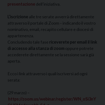
presentazione
dell’iniziativa.
L’iscrizione
alle tre serate avverrà direttamente
attraverso il portale di Zoom – indicando il vostro
nominativo, email, recapito cellulare e diocesi di
appartenenza.
Concludendo tale fase
riceverete per email
il link
di accesso alla stanza di zoom
oppure potrete
accederete direttamente se la sessione sarà già
aperta.
Ecco i link attraverso i quali iscriversi ad ogni
serata:
(29 marzo) –
https://zoom.us/webinar/register/WN_oSi3nY