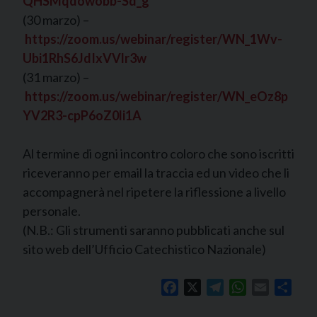
QHSMqdowobb-Sd_g
(30 marzo) –
https://zoom.us/webinar/register/WN_1Wv-
Ubi1RhS6JdIxVVlr3w
(31 marzo) –
https://zoom.us/webinar/register/WN_eOz8p
YV2R3-cpP6oZ0li1A
Al termine di ogni incontro coloro che sono iscritti
riceveranno per email la traccia ed un video che li
accompagnerà nel ripetere la riflessione a livello
personale.
(N.B.: Gli strumenti saranno pubblicati anche sul
sito web dell’Ufficio Catechistico Nazionale)
Facebook
X
Telegram
WhatsApp
Email
Shar