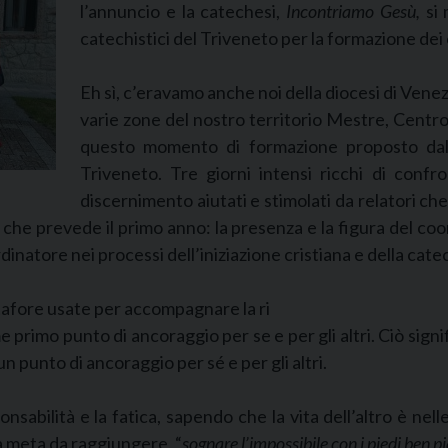
l’annuncio e la catechesi,
Incontriamo Gesù,
si
catechistici del Triveneto per la formazione dei 
Eh sì, c’eravamo anche noi della diocesi di Venez
varie zone del nostro territorio Mestre, Centro 
questo momento di formazione proposto dall
Triveneto. Tre giorni intensi ricchi di conf
discernimento aiutati e stimolati da relatori 
che prevede il primo anno: la presenza e la figura del coo
dinatore nei processi dell’iniziazione cristiana e della cate
tafore usate per accompagnare la ri
e primo punto di ancoraggio per se e per gli altri. Ciò sig
 punto di ancoraggio per sé e per gli altri.
sponsabilità e la fatica, sapendo che la vita dell’altro è n
la meta da raggiungere. “
sognare l’impossibile con i piedi ben pi