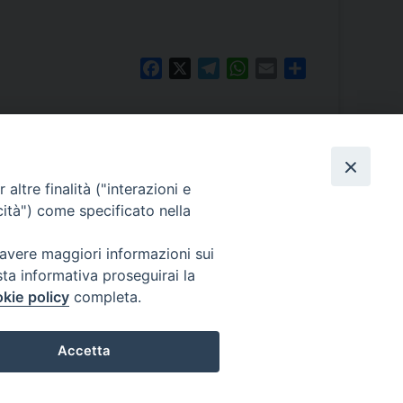
Facebook
X
Telegram
WhatsApp
Email
Share
altre finalità ("interazioni e
cità") come specificato nella
PALE
rcale
0/A – 30124 Venezia
 avere maggiori informazioni sui
411
sta informativa proseguirai la
atriarcatovenezia.it
kie policy
completa.
@patriarcatovenezia.it
 patriarcatovenezia@pec.chiesacattolica.it
Accetta
Preferenze Cookie