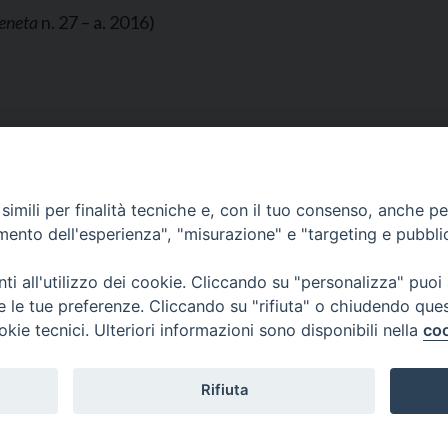
eneta
n. 27 – a. 2016)
imili per finalità tecniche e, con il tuo consenso, anche per 
 Evangelizzazione e
amento dell'esperienza", "misurazione" e "targeting e pubbli
SEDE PRINCI
Palazzo Patria
esi
San Marco, 32
i all'utilizzo dei cookie. Cliccando su "personalizza" puoi
Tel. 041-2702
re le tue preferenze. Cliccando su "rifiuta" o chiudendo que
e-mail curia@p
okie tecnici. Ulteriori informazioni sono disponibili nella
coo
ufficiostampa
Indirizzo PEC:
Rifiuta
Copyright©2024 Patriarcato di Venezia