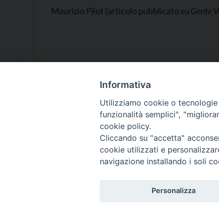
Maurizio Pilot (articolo pubblicato su
Gente V
Informativa
Utilizziamo cookie o tecnologie s
Ufficio
funzionalità semplici", "miglior
cookie policy.
Catech
Cliccando su "accetta" acconsent
cookie utilizzati e personalizza
navigazione installando i soli co
Personalizza