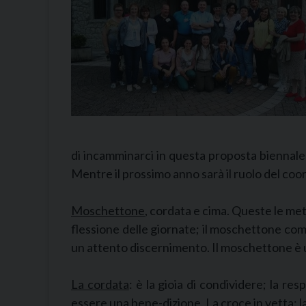
di incamminarci in questa proposta biennale 
Mentre il prossimo anno sarà il ruolo del coor
Moschettone
, cordata e cima. Queste le me
flessione delle giornate; il moschettone com
un attento discernimento. Il moschettone è un
La cordata
: è la gioia di condividere; la re
essere una bene-dizione.
La croce in vetta
: 