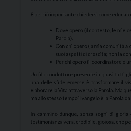
È perciò importante chiedersi come educatori
Dove opero (il contesto, le mie c
Parola).
Con chi opero (la mia comunità a c
suoi aspetti di crescita; non la c
Per chi opero (il coordinatore è u
Un filo conduttore presente in quasi tutti gl
una delle sfide emerse è trasformare il vi
elaborare la Vita attraverso la Parola. Ma que
ma allo stesso tempo il vangelo è la Parola da 
In cammino dunque, senza sogni di gloria o 
testimonianza vera, credibile, gioiosa, che p