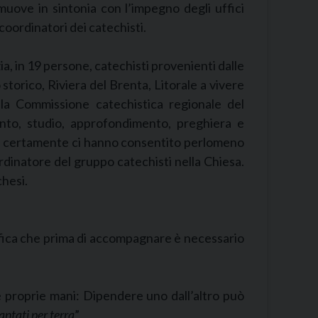
 muove in sintonia con l’impegno degli uffici
coordinatori dei catechisti.
ia, in 19 persone, catechisti provenienti dalle
storico, Riviera del Brenta, Litorale a vivere
a Commissione catechistica regionale del
ronto, studio, approfondimento, preghiera e
che certamente ci hanno consentito perlomeno
rdinatore del gruppo catechisti nella Chiesa.
chesi.
nifica che prima di accompagnare è necessario
elle proprie mani: Dipendere uno dall’altro può
antati per terra
”.