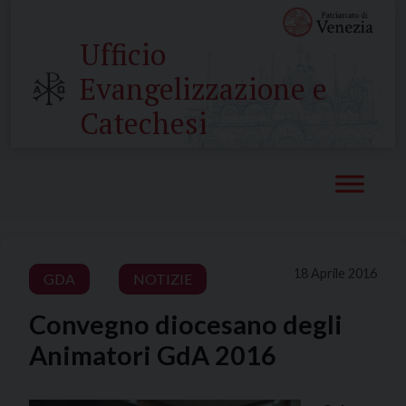
Skip
to
Ufficio
content
Evangelizzazione e
Catechesi
18 Aprile 2016
GDA
NOTIZIE
Convegno diocesano degli
Animatori GdA 2016