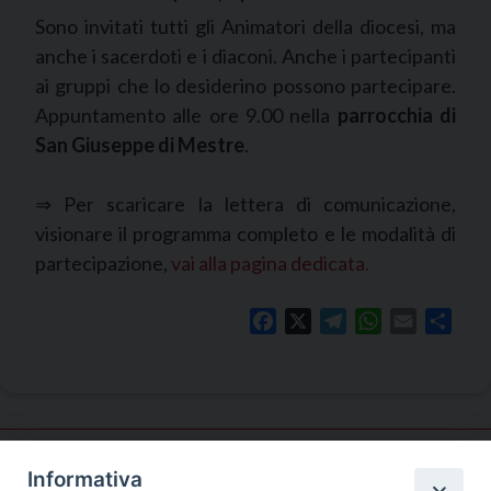
Sono invitati tutti gli Animatori della diocesi, ma
anche i sacerdoti e i diaconi. Anche i partecipanti
ai gruppi che lo desiderino possono partecipare.
Appuntamento alle ore 9.00 nella
parrocchia di
San Giuseppe di Mestre
.
⇒ Per scaricare la lettera di comunicazione,
visionare il programma completo e le modalità di
partecipazione,
vai alla pagina dedicata.
Facebook
X
Telegram
WhatsApp
Email
Shar
Informativa