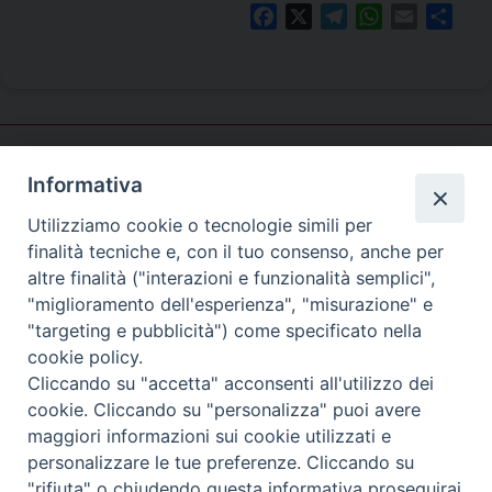
Facebook
X
Telegram
WhatsApp
Email
Shar
Informativa
Pastorale
familiare
Utilizziamo cookie o tecnologie simili per
finalità tecniche e, con il tuo consenso, anche per
altre finalità ("interazioni e funzionalità semplici",
"miglioramento dell'esperienza", "misurazione" e
SEDE PRINCIPALE
"targeting e pubblicità") come specificato nella
Palazzo Patriarcale
cookie policy.
San Marco, 320/A – 30124 Venezia
Cliccando su "accetta" acconsenti all'utilizzo dei
Tel. 041-2702411
cookie. Cliccando su "personalizza" puoi avere
e-mail curia@patriarcatovenezia.it
maggiori informazioni sui cookie utilizzati e
ufficiostampa@patriarcatovenezia.it
Indirizzo PEC: patriarcatovenezia@pec.chiesacattolica.it
personalizzare le tue preferenze. Cliccando su
"rifiuta" o chiudendo questa informativa proseguirai