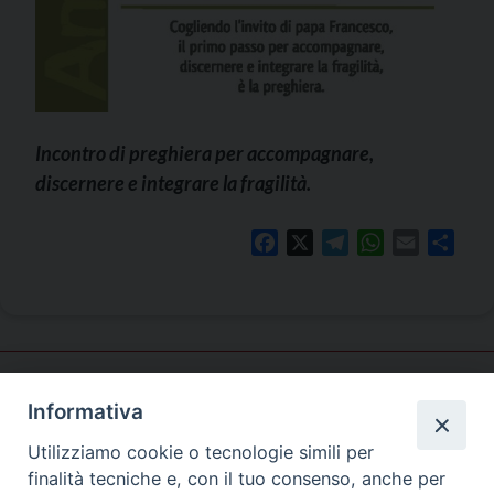
Incontro di preghiera per accompagnare,
discernere e integrare la fragilità.
Facebook
X
Telegram
WhatsApp
Email
Shar
Informativa
Pastorale
familiare
Utilizziamo cookie o tecnologie simili per
finalità tecniche e, con il tuo consenso, anche per