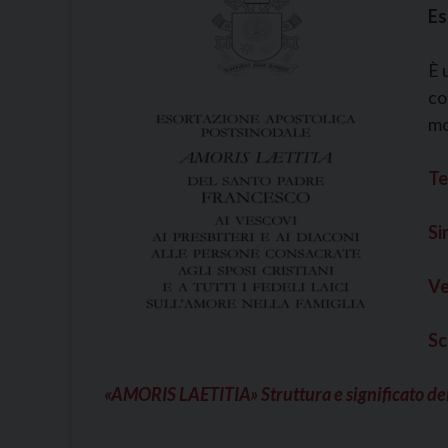
Es
È 
co
mo
Te
Si
Ve
Sc
«AMORIS LAETITIA» Struttura e significato del