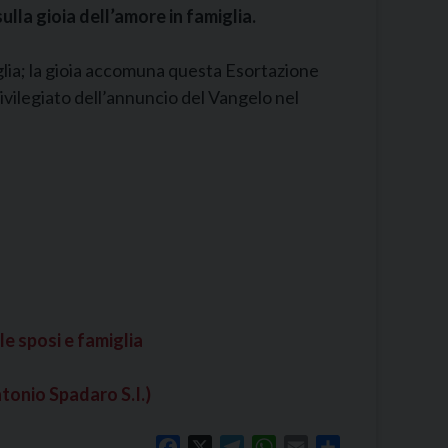
la gioia dell’amore in famiglia.
glia; la gioia accomuna questa Esortazione
rivilegiato dell’annuncio del Vangelo nel
le sposi e famiglia
tonio Spadaro S.I.)
Facebook
X
Telegram
WhatsApp
Email
Share