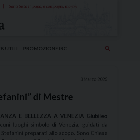
Santi Sisto II, papa, e compagni, martiri
EB UTILI
PROMOZIONE IRC
3 Marzo 2025
tefanini” di Mestre
RANZA E BELLEZZA A VENEZIA Giubileo
alcuni luoghi simbolo di Venezia, guidati da
S Stefanini preparati allo scopo. Sono Chiese