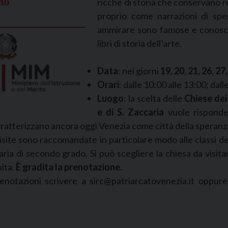
ricche di storia che conservano rel
proprio come narrazioni di spe
ammirare sono famose e conosciu
libri di storia dell’arte.
Data
: nei giorni
19, 20, 21, 26, 27
Orari
: dalle 10:00 alle 13:00; dall
Luogo
: la scelta delle
Chiese dei
e di S. Zaccaria
vuole risponde
ratterizzano ancora oggi Venezia come città della speranz
isite sono raccomandate in particolare modo alle classi de
ria di secondo grado. Si può scegliere la chiesa da visit
uita.
È gradita la prenotazione.
enotazioni scrivere a sirc@patriarcatovenezia.it oppure 