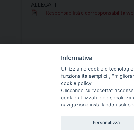
ALLEGATI
Responsabilità e corresponsabilità w
Informativa
Utilizziamo cookie o tecnologie s
Ufficio per 
funzionalità semplici", "miglior
cookie policy.
Religione Ca
Cliccando su "accetta" acconsent
cookie utilizzati e personalizza
navigazione installando i soli co
Personalizza