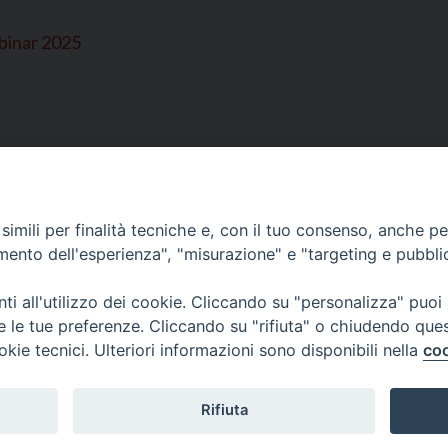
ebinar 2025
imili per finalità tecniche e, con il tuo consenso, anche per 
l'Insegnamento della
amento dell'esperienza", "misurazione" e "targeting e pubbli
SEDE PRINCI
Palazzo Patria
ttolica
San Marco, 32
i all'utilizzo dei cookie. Cliccando su "personalizza" puoi
Tel. 041-2702
re le tue preferenze. Cliccando su "rifiuta" o chiudendo que
e-mail curia@p
okie tecnici. Ulteriori informazioni sono disponibili nella
coo
ufficiostampa
Indirizzo PEC:
Rifiuta
Copyright©2024 Patriarcato di Venezia