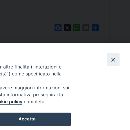
Facebook
X
WhatsApp
Email
Share
altre finalità ("interazioni e
cità") come specificato nella
PALE
rcale
0/A – 30124 Venezia
 avere maggiori informazioni sui
411
sta informativa proseguirai la
atriarcatovenezia.it
kie policy
completa.
@patriarcatovenezia.it
 patriarcatovenezia@pec.chiesacattolica.it
Accetta