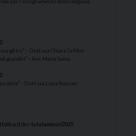
onale per l’insegnamento della religione
0
ssa gli Irc” – Dott.ssa Chiara Griffini
odi giuridici” – Avv. Maria Suma
0
ucativa” – Dott.ssa Luisa Roncari
attolica.it/irc-tutelaminori2025