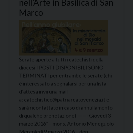
nell’Arte in Basilica di San
Marco
Serate aperte a tutti i catechisti della
diocesi I POSTI DISPONIBILI SONO
TERMINATI per entrambe le serate (chi
è interessato a segnalarsi per una lista
d’attesa invii una mail
a: catechistico@patriarcatovenezia.it e
sarà ricontattato in caso di annullamento
di qualche prenotazione) ——- Giovedì 3
marzo 2016* – mons. Antonio Meneguolo
Mercoledì 9 marzo 2016 – don