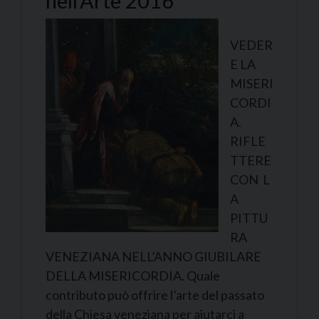
nell’Arte 2016
VEDER
E LA
MISERI
CORDI
A.
RIFLE
TTERE
CON L
A
PITTU
RA
VENEZIANA NELL’ANNO GIUBILARE
DELLA MISERICORDIA. Quale
contributo può offrire l’arte del passato
della Chiesa veneziana per aiutarci a