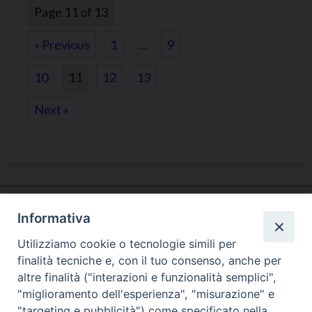
Page 11 of 13
« Previous
1
…
9
10
11
12
13
Next »
Informativa
Ufficio
Evangelizzazione
Utilizziamo cookie o tecnologie simili per
e Catechesi
finalità tecniche e, con il tuo consenso, anche per
altre finalità ("interazioni e funzionalità semplici",
"miglioramento dell'esperienza", "misurazione" e
SEDE PRINCIPALE
"targeting e pubblicità") come specificato nella