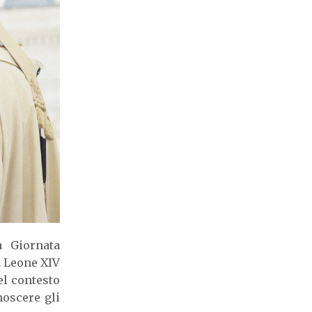
a Giornata
a Leone XIV
el contesto
noscere gli