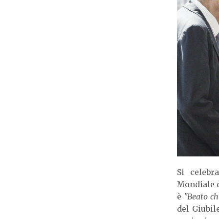
Si celebr
Mondiale d
è
"Beato ch
del Giubil