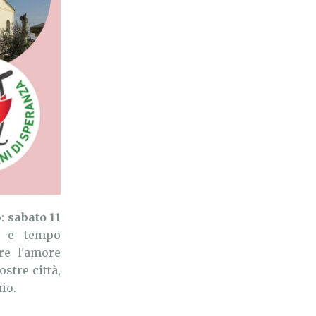
o:
sabato 11
a e tempo
re l'amore
stre città,
io.