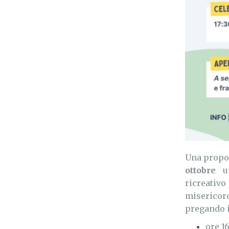
Una propos
ottobre
un
ricreativ
misericord
pregando i
ore 1