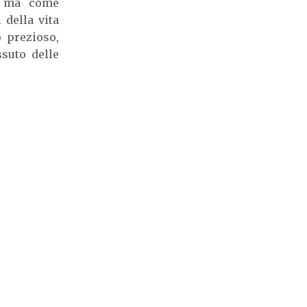
e, ma come
 della vita
o prezioso,
ssuto delle