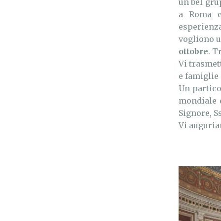
un bel gru
a Roma e
esperienza
vogliono un
ottobre
. T
Vi trasme
e famiglie
Un partico
mondiale 
Signore, S
Vi auguria