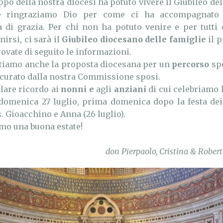
ppo della nostra diocesi ha potuto vivere il Giubileo del
 ringraziamo Dio per come ci ha accompagnato 
 di grazia. Per chi non ha potuto venire e per tutti
irsi, ci sarà il
Giubileo diocesano delle famiglie
il 
rovate di seguito le informazioni.
ttiamo anche la proposta diocesana per un
percorso
spo
 curato dalla nostra Commissione sposi.
lare ricordo ai
nonni e
agli
anziani
di cui celebriamo 
domenica 27 luglio, prima domenica dopo la festa dei
s. Gioacchino e Anna (26 luglio).
mo una buona estate!
don Pierpaolo, Cristina & Robert