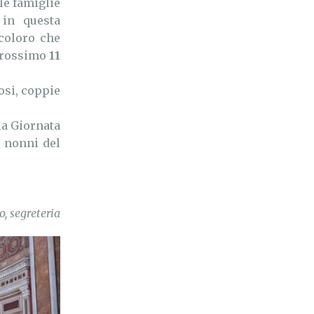
le famiglie
in questa
 coloro che
prossimo
11
si, coppie
la Giornata
 nonni del
o, segreteria