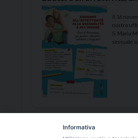
Il 16 novem
nostro uffi
S. Maria Ma
sessuale sug
Informativa