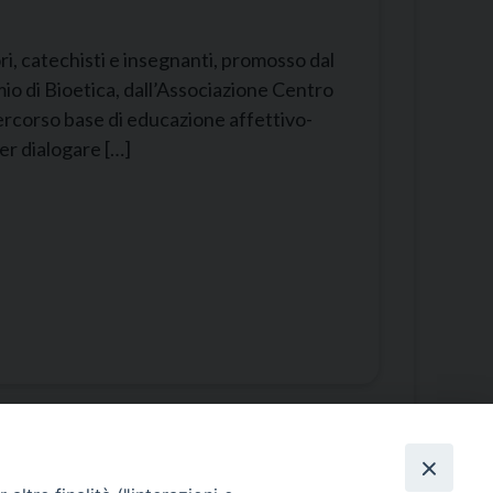
ri, catechisti e insegnanti, promosso dal
mio di Bioetica, dall’Associazione Centro
 percorso base di educazione affettivo-
per dialogare […]