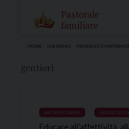
Skip
to
Pastorale
content
familiare
HOME
CHI SIAMO
FIDANZATI E MATRIMO
gentiori
ARCHIVIO NEWS
INIZIATIVE 
Educare all’affettività, al