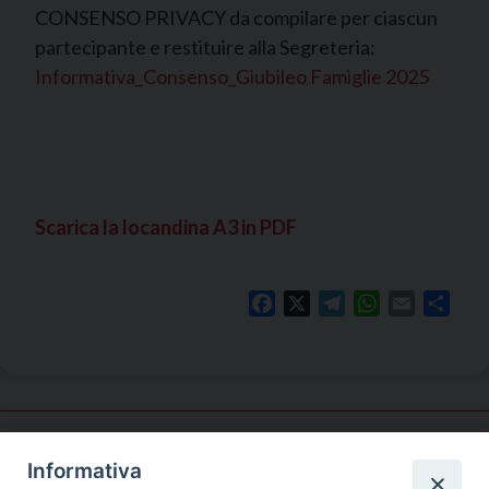
CONSENSO PRIVACY da compilare per ciascun
partecipante e restituire alla Segreteria:
Informativa_Consenso_Giubileo Famiglie 2025
Scarica la locandina A3 in PDF
Facebook
X
Telegram
WhatsApp
Email
Shar
Informativa
Pastorale