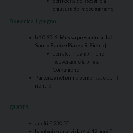
con recita del Rosario a
chiusura del mese mariano
Domenica 1 giugno
h.10.30
:
S. Messa presieduta dal
Santo Padre (Piazza S. Pietro)
con alcuni bambini che
riceveranno la prima
Comunione
Partenza nel primo pomeriggio per il
rientro
QUOTA
adulti € 230,00
bambini e ragazzi dai 4 ai 12 anni €