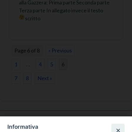
alla Gazzera: Prima parte Seconda parte
Terza parte In allegato invece il testo
scritto
Page 6 of 8
« Previous
1
…
4
5
6
7
8
Next »
Informativa
Pastorale