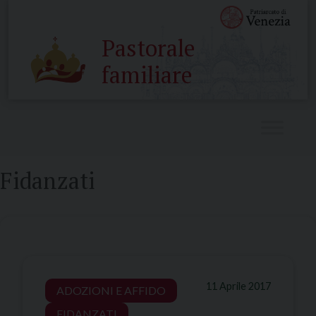
Skip
to
Pastorale
content
familiare
Fidanzati
11 Aprile 2017
ADOZIONI E AFFIDO
FIDANZATI