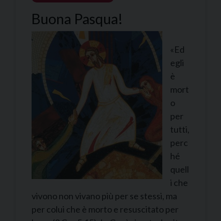
Buona Pasqua!
«Ed
egli
è
mort
o
per
tutti,
perc
hé
quell
i che
vivono non vivano più per se stessi, ma
per colui che è morto e resuscitato per