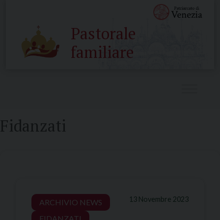
Skip
to
Pastorale
content
familiare
Fidanzati
13 Novembre 2023
ARCHIVIO NEWS
FIDANZATI