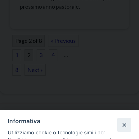
prossimo anno pastorale.
Page 2 of 8
« Previous
1
2
3
4
…
8
Next »
Informativa
Pastorale
familiare
Utilizziamo cookie o tecnologie simili per