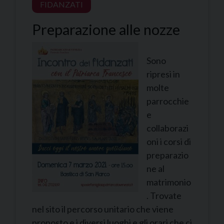
FIDANZATI
Preparazione alle nozze
Sono
ripresi in
molte
parrocchie
e
collaborazi
oni i corsi di
preparazio
ne al
matrimonio
. Trovate
nel sito il percorso unitario che viene
proposto e i diversi luoghi e gli orari che ci