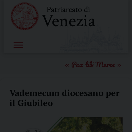
Skip
to
content
Pax tibi Marce
Vademecum diocesano per
il Giubileo