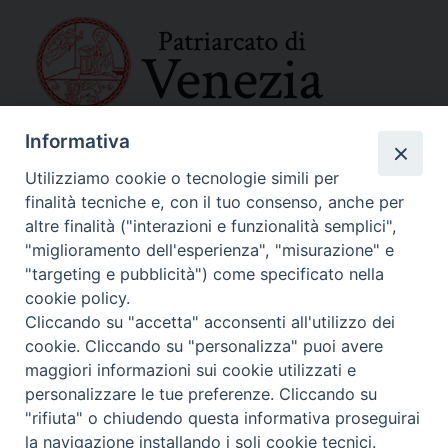
Informativa
SEDE PRINCIPALE
Palazzo Patriarcale
Utilizziamo cookie o tecnologie simili per
San Marco, 320/A – 30124 Venezia
finalità tecniche e, con il tuo consenso, anche per
Tel. 041-2702411
altre finalità ("interazioni e funzionalità semplici",
e-mail curia@patriarcatovenezia.it
"miglioramento dell'esperienza", "misurazione" e
Indirizzo PEC: patriarcatovenezia@pec.chiesacattolica.it
"targeting e pubblicità") come specificato nella
cookie policy.
Cliccando su "accetta" acconsenti all'utilizzo dei
Policy Privacy
cookie. Cliccando su "personalizza" puoi avere
Copyright©2024 Patriarcato di Venezia
maggiori informazioni sui cookie utilizzati e
personalizzare le tue preferenze. Cliccando su
"rifiuta" o chiudendo questa informativa proseguirai
la navigazione installando i soli cookie tecnici.