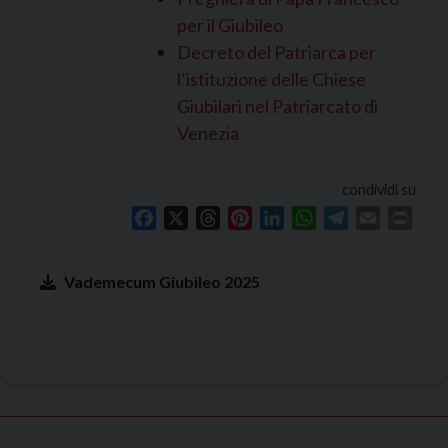
per il Giubileo
Decreto del Patriarca per
l’istituzione delle Chiese
Giubilari nel Patriarcato di
Venezia
condividi su
Facebook
X
Threads
Pinterest
LinkedIn
WhatsApp
Telegram
Email
Print
Vademecum Giubileo 2025