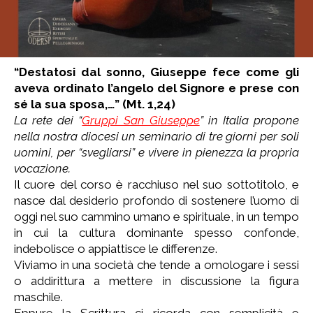
“D
estatosi dal sonno, Giuseppe fece come gli
aveva ordinato l’angelo del Signore e prese con
sé la sua sposa,…” (
Mt. 1,24)
La rete dei “
Gruppi San Giuseppe
” in Italia propone
nella nostra diocesi un seminario di tre giorni per soli
uomini, per “svegliarsi” e vivere in pienezza la propria
vocazione.
Il cuore del corso è racchiuso nel suo sottotitolo, e
nasce dal desiderio profondo di sostenere l’uomo di
oggi nel suo cammino umano e spirituale, in un tempo
in cui la cultura dominante spesso confonde,
indebolisce o appiattisce le differenze.
Viviamo in una società che tende a omologare i sessi
o addirittura a mettere in discussione la figura
maschile.