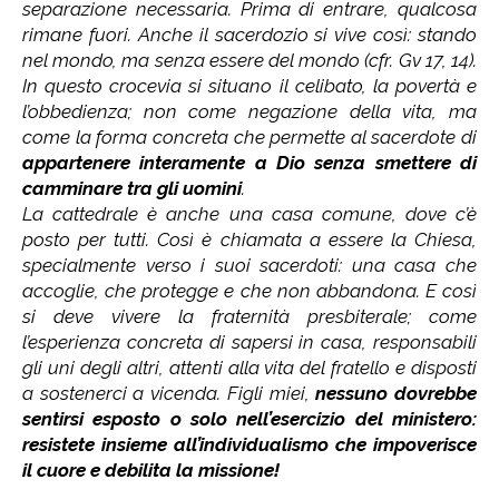
separazione necessaria. Prima di entrare, qualcosa
rimane fuori. Anche il sacerdozio si vive così: stando
nel mondo, ma senza essere del mondo (cfr. Gv 17, 14).
In questo crocevia si situano il celibato, la povertà e
l’obbedienza; non come negazione della vita, ma
come la forma concreta che permette al sacerdote di
appartenere interamente a Dio senza smettere di
camminare tra gli uomini
.
La cattedrale è anche una casa comune, dove c’è
posto per tutti. Così è chiamata a essere la Chiesa,
specialmente verso i suoi sacerdoti: una casa che
accoglie, che protegge e che non abbandona. E così
si deve vivere la fraternità presbiterale; come
l’esperienza concreta di sapersi in casa, responsabili
gli uni degli altri, attenti alla vita del fratello e disposti
a sostenerci a vicenda. Figli miei,
nessuno dovrebbe
sentirsi esposto o solo nell’esercizio del ministero:
resistete insieme all’individualismo che impoverisce
il cuore e debilita la missione!