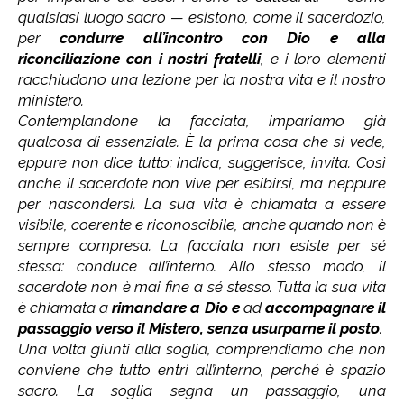
qualsiasi luogo sacro — esistono, come il sacerdozio,
per
condurre all’incontro con Dio e alla
riconciliazione con i nostri fratelli
, e i loro elementi
racchiudono una lezione per la nostra vita e il nostro
ministero.
Contemplandone la facciata, impariamo già
qualcosa di essenziale. È la prima cosa che si vede,
eppure non dice tutto: indica, suggerisce, invita. Così
anche il sacerdote non vive per esibirsi, ma neppure
per nascondersi. La sua vita è chiamata a essere
visibile, coerente e riconoscibile, anche quando non è
sempre compresa. La facciata non esiste per sé
stessa: conduce all’interno. Allo stesso modo, il
sacerdote non è mai fine a sé stesso. Tutta la sua vita
è chiamata a
rimandare a Dio e
ad
accompagnare il
passaggio verso il Mistero, senza usurparne il posto
.
Una volta giunti alla soglia, comprendiamo che non
conviene che tutto entri all’interno, perché è spazio
sacro. La soglia segna un passaggio, una